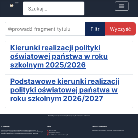
Szukaj
RSIP
Wprowadź fragment tytułu
Filtr
Wyczyść
Kierunki realizacji polityki
oświatowej państwa w roku
szkolnym 2025/2026
Podstawowe kierunki realizacji
polityki oświatowej państwa w
roku szkolnym 2026/2027
© 2025 Regionalny System Informacji Pedagogicznej. Wszelkie prawa zastrzeżone.
O projekcie
O nas
Współpracuj z nami
Regionalny System Informacji Pedagogicznej to platforma adresowana do
Zapraszamy do współpracy szkoły oraz instytucje edukacyjne.
89 527-39-41
nauczycieli w województwie warmińsko-mazurskim informująca o wartościowych
rsip@wmbp.olsztyn.pl
zasobach edukacyjnych i inicjatywach wspierających proces nauczania.
10-165 Olsztyn, ul. Natalii Żarskiej 2