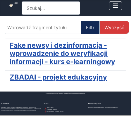
Szukaj
RSIP
Wprowadź fragment tytułu
Filtr
Wyczyść
Fake newsy i dezinformacja -
wprowadzenie do weryfikacji
informacji - kurs e-learningowy
ZBADAI - projekt edukacyjny
© 2025 Regionalny System Informacji Pedagogicznej. Wszelkie prawa zastrzeżone.
O projekcie
O nas
Współpracuj z nami
Regionalny System Informacji Pedagogicznej to platforma adresowana do
Zapraszamy do współpracy szkoły oraz instytucje edukacyjne.
89 527-39-41
nauczycieli w województwie warmińsko-mazurskim informująca o wartościowych
rsip@wmbp.olsztyn.pl
zasobach edukacyjnych i inicjatywach wspierających proces nauczania.
10-165 Olsztyn, ul. Natalii Żarskiej 2