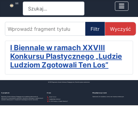
Szukaj
RSIP
Wprowadź fragment tytułu
Filtr
Wyczyść
I Biennale w ramach XXVIII
Konkursu Plastycznego „Ludzie
Ludziom Zgotowali Ten Los”
© 2025 Regionalny System Informacji Pedagogicznej. Wszelkie prawa zastrzeżone.
O projekcie
O nas
Współpracuj z nami
Regionalny System Informacji Pedagogicznej to platforma adresowana do
Zapraszamy do współpracy szkoły oraz instytucje edukacyjne.
89 527-39-41
nauczycieli w województwie warmińsko-mazurskim informująca o wartościowych
rsip@wmbp.olsztyn.pl
zasobach edukacyjnych i inicjatywach wspierających proces nauczania.
10-165 Olsztyn, ul. Natalii Żarskiej 2