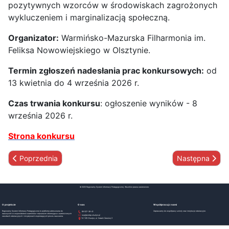
pozytywnych wzorców w środowiskach zagrożonych
wykluczeniem i marginalizacją społeczną.
Organizator:
Warmińsko-Mazurska Filharmonia im.
Feliksa Nowowiejskiego w Olsztynie.
Termin zgłoszeń nadesłania prac konkursowych:
od
13 kwietnia do 4 września 2026 r.
Czas trwania konkursu
: ogłoszenie wyników - 8
września 2026 r.
Strona konkursu
Poprzednia strona: Konkursu Krótkiego Metrażu reAkcja! - VI ed
Następna stron
Poprzednia
Następna
© 2025 Regionalny System Informacji Pedagogicznej. Wszelkie prawa zastrzeżone.
O projekcie
O nas
Współpracuj z nami
Regionalny System Informacji Pedagogicznej to platforma adresowana do
Zapraszamy do współpracy szkoły oraz instytucje edukacyjne.
89 527-39-41
nauczycieli w województwie warmińsko-mazurskim informująca o wartościowych
rsip@wmbp.olsztyn.pl
zasobach edukacyjnych i inicjatywach wspierających proces nauczania.
10-165 Olsztyn, ul. Natalii Żarskiej 2